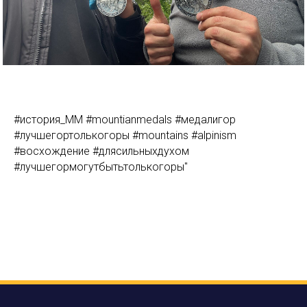
#история_MM #mountianmedals #медалигор
#лучшегортолькогоры #mountains #alpinism
#восхождение #длясильныхдухом
#лучшегормогутбытьтолькогоры"