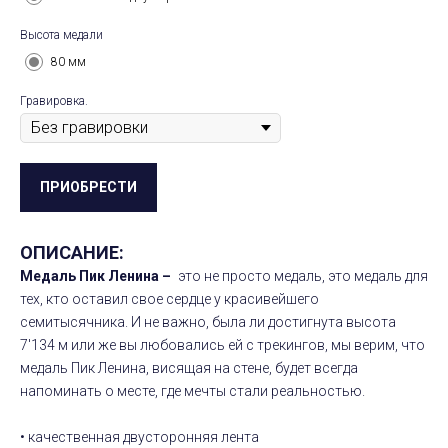
Высота медали
80 мм
Гравировка.
ПРИОБРЕСТИ
ОПИСАНИЕ:
Медаль Пик Ленина –
это не просто медаль, это медаль для
тех, кто оставил свое сердце у красивейшего
семитысячника. И не важно, была ли достигнута высота
7'134 м или же вы любовались ей с трекингов, мы верим, что
медаль Пик Ленина, висящая на стене, будет всегда
напоминать о месте, где мечты стали реальностью.
• качественная двусторонняя лента